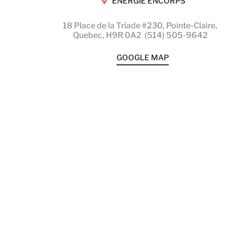
ENERGIE ENCORPS
18 Place de la Triade #230, Pointe-Claire,
Quebec,
H9R 0A2
(514) 505-9642
GOOGLE MAP
Pourquoi j’ai
créé
Connexions
Yoga Chaise