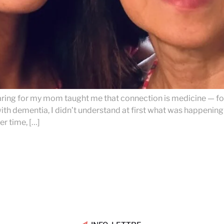
g for my mom taught me that connection is medicine — for t
 dementia, I didn’t understand at first what was happening
er time, […]