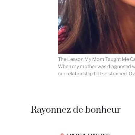
The Lesson My Mom Taught Me Carin
When my mother was diagnosed with
our relationship felt so strained. Ov
Rayonnez de bonheur