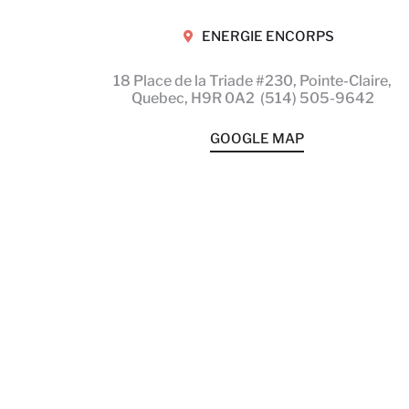
ENERGIE ENCORPS
18 Place de la Triade #230, Pointe-Claire,
Quebec,
H9R 0A2
(514) 505-9642
GOOGLE MAP
Les rêves se
manifestent
dans les jungle
de Tulum, au
Mexique