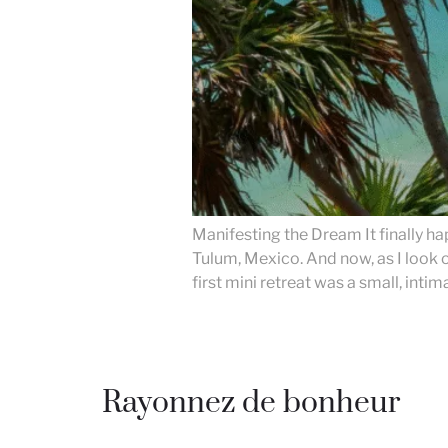
Manifesting the Dream It finally ha
Tulum, Mexico. And now, as I look o
first mini retreat was a small, intim
Rayonnez de bonheur