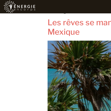
Étiquette :
me
Les rêves se man
Mexique